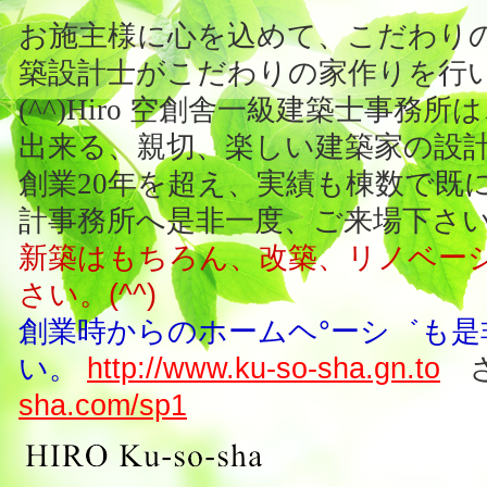
お施主様に心を込めて、こだわり
築設計士がこだわりの家作りを行
(^^)Hiro 空創舎一級建築士
出来る、親切、楽しい建築家の設
創業20年を超え、実績も棟数で既
計事務所へ是非一度、ご来場下さ
新築はもちろん、改築、リノベーシ
さい。(^^)
創業時からのホームヘ°ーシ゛も是
い。
http://www.ku-so-sha.gn.to
さ
sha.com/sp1