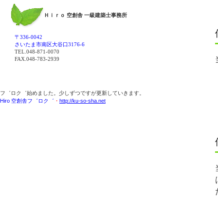
Ｈｉｒｏ 空創舎 一級建築士事務所
〒336-0042
さいたま市南区大谷口3176-6
TEL.048-871-0070
FAX.048-783-2939
フ゛ロク゛始めました。少しずつですが更新していきます。
Hiro 空創舎フ゛ロク゛
・
http://ku-so-sha.net